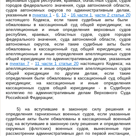
верховных судов республик, краевых, областных судов, судов
городов федерального значения, суда автономной области,
судов автономных округов по административным делам,
указанным в
пунктах 1
-
6
,
12
-
16 части 1
,
части 2 статьи 20
настоящего Кодекса, если такие судебные акты были
обжалованы в кассационный суд общей юрисдикции; на
апелляционные и иные определения верховных судов
республик, краевых, областных судов, судов городов
федерального значения, суда автономной области, судов
автономных округов, если такие судебные акты были
обжалованы в кассационный суд общей юрисдикции; на
апелляционные и иные определения апелляционных судов
общей юрисдикции по административным делам, указанным
в
пунктах 7
-
11 части 1 статьи 20
настоящего Кодекса; на
апелляционные и иные определения апелляционных судов
общей юрисдикции по другим делам, если такие
определения были обжалованы в кассационный суд общей
юрисдикции; на кассационные и иные определения
кассационных судов общей юрисдикции - в Судебную
коллегию по административным делам Верховного Суда
Российской Федерации;
5) на вступившие в законную силу решения и
определения гарнизонных военных судов, если указанные
судебные акты были обжалованы в кассационный военный
суд; на вступившие в законную силу решения и определения
окружных (флотских) военных судов, вынесенные при
рассмотрении административных дел по первой инстанции,