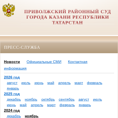
ПРИВОЛЖСКИЙ РАЙОННЫЙ СУД
ГОРОДА КАЗАНИ РЕСПУБЛИКИ
ТАТАРСТАН
ПРЕСС-СЛУЖБА
Новости
Официальные СМИ
Контактная
информация
2026 год
август
июль
июнь
май
апрель
март
февраль
январь
2025 год
декабрь
ноябрь
октябрь
сентябрь
август
июль
июнь
май
апрель
март
февраль
январь
2024 год
декабрь
ноябрь