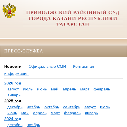
ПРИВОЛЖСКИЙ РАЙОННЫЙ СУД
ГОРОДА КАЗАНИ РЕСПУБЛИКИ
ТАТАРСТАН
ПРЕСС-СЛУЖБА
Новости
Официальные СМИ
Контактная
информация
2026 год
август
июль
июнь
май
апрель
март
февраль
январь
2025 год
декабрь
ноябрь
октябрь
сентябрь
август
июль
июнь
май
апрель
март
февраль
январь
2024 год
декабрь
ноябрь