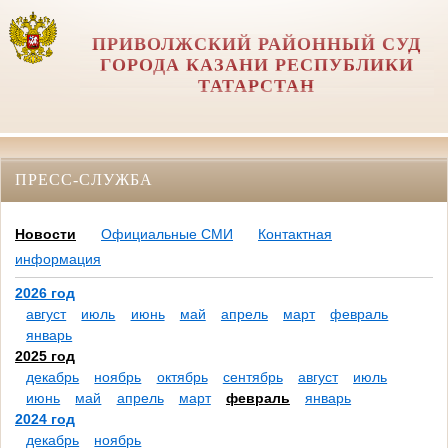
ПРИВОЛЖСКИЙ РАЙОННЫЙ СУД
ГОРОДА КАЗАНИ РЕСПУБЛИКИ
ТАТАРСТАН
ПРЕСС-СЛУЖБА
Новости
Официальные СМИ
Контактная
информация
2026 год
август
июль
июнь
май
апрель
март
февраль
январь
2025 год
декабрь
ноябрь
октябрь
сентябрь
август
июль
июнь
май
апрель
март
февраль
январь
2024 год
декабрь
ноябрь