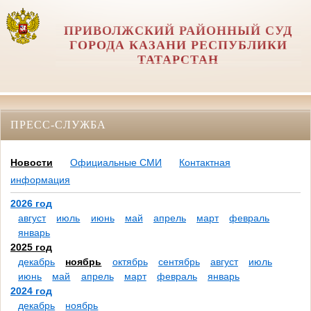
ПРИВОЛЖСКИЙ РАЙОННЫЙ СУД
ГОРОДА КАЗАНИ РЕСПУБЛИКИ
ТАТАРСТАН
ПРЕСС-СЛУЖБА
Новости
Официальные СМИ
Контактная
информация
2026 год
август
июль
июнь
май
апрель
март
февраль
январь
2025 год
декабрь
ноябрь
октябрь
сентябрь
август
июль
июнь
май
апрель
март
февраль
январь
2024 год
декабрь
ноябрь