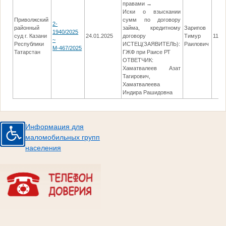
правами →
Иски о взыскании
Приволжский
сумм по договору
2-
районный
займа, кредитному
Зарипов
1940/2025
суд г. Казани
24.01.2025
договору
Тимур
11.0
~
Республики
ИСТЕЦ(ЗАЯВИТЕЛЬ):
Раилович
М-467/2025
Татарстан
ГЖФ при Раисе РТ
ОТВЕТЧИК:
Хаматвалеев Азат
Тагирович,
Хаматвалеева
Индира Рашидовна
Информация для
маломобильных групп
населения