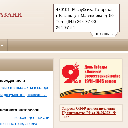
420101, Республика Татарстан,
АЗАНИ
г. Казань, ул. Мавлютова, д. 50
Тел.: (843) 264-97-00
264-97-84.
privolzhsky.tat@sudrf.ru
развернуть
поведению и
овые и иные акты в сфере
 документов, связанных
Запросы ОПФР по постановлению
онфликта интересов
Правительства РФ от 28.06.2021 №
1037
версия для печати
твенных гражданских