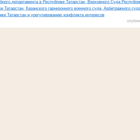
бного департамента
в Республике Татарстан, Верховного Суда Республ
ки Татарстан, Казанского гарнизонного военного суда, Арбитражного суд
ики Татарстан и урегулированию конфликта интересов
опубли