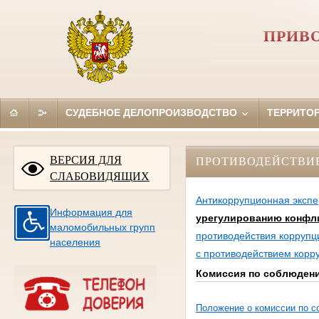
ПРИВ
СУДЕБНОЕ ДЕЛОПРОИЗВОДСТВО
ТЕРРИТО
ВЕРСИЯ ДЛЯ
ПРОТИВОДЕЙСТВИ
СЛАБОВИДЯЩИХ
Антикоррупционная экспе
Информация для
урегулированию конфли
маломобильных групп
противодействия коррупц
населения
с противодействием корр
Комиссия по соблюдени
Положение
о комиссии по 